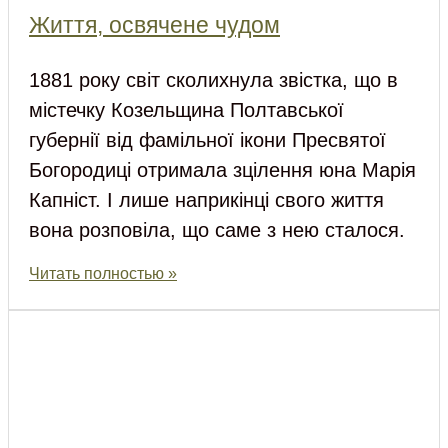
Життя, освячене чудом
1881 року світ сколихнула звістка, що в
містечку Козельщина Полтавської
губернії від фамільної ікони Пресвятої
Богородиці отримала зцілення юна Марія
Капніст. І лише наприкінці свого життя
вона розповіла, що саме з нею сталося.
Читать полностью »