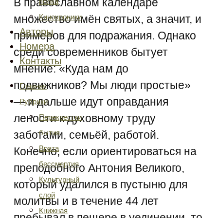
В православном календаре
полка
Кинохроники
множество имён святых, а значит, и
Авторы
примеров для подражания. Однако
Номера
среди современников бытует
Контакты
мнение: «Куда нам до
подвижников? Мы люди простые»
Главная
— и дальше идут оправдания
Рубрики
лености к духовному труду
Перекрестки
бытия
заботами, семьёй, работой.
Врата
Конечно, если ориентироваться на
бессмертия
преподобного Антония Великого,
Культурный
который удалился в пустыню для
слой
молитвы и в течение 44 лет
Книжная
пребывал в пещере в уединении, то