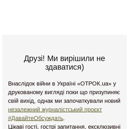
Друзі! Ми вирішили не
здаватися)
Внаслідок війни в Україні «ОТРОК.ua» у
друкованому вигляді поки що призупиняє
свій вихід, однак ми започаткували новий
незалежний журналістський проєкт
#ДавайтеОбсуждать
.
Цікаві гості, гострі запитання, ексклюзивні