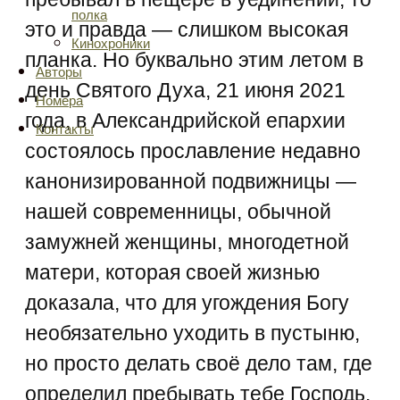
полка
это и правда — слишком высокая
Кинохроники
планка. Но буквально этим летом в
Авторы
день Святого Духа, 21 июня 2021
Номера
года, в Александрийской епархии
Контакты
состоялось прославление недавно
канонизированной подвижницы —
нашей современницы, обычной
замужней женщины, многодетной
матери, которая своей жизнью
доказала, что для угождения Богу
необязательно уходить в пустыню,
но просто делать своё дело там, где
определил пребывать тебе Господь.