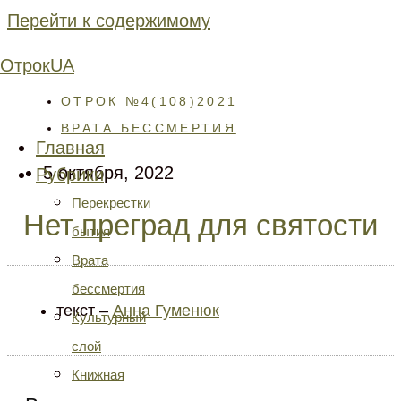
Перейти к содержимому
ОтрокUA
ОТРОК №4(108)2021
ВРАТА БЕССМЕРТИЯ
Главная
5 октября, 2022
Рубрики
Перекрестки
Нет преград для святости
бытия
Врата
бессмертия
текст –
Анна Гуменюк
Культурный
слой
Книжная