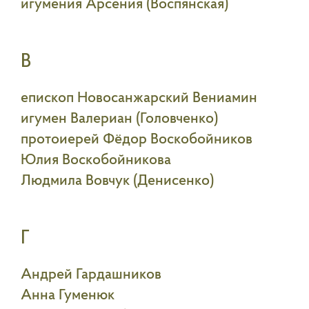
игумения Арсения (Воспянская)
В
епископ Новосанжарский Вениамин
игумен Валериан (Головченко)
протоиерей Фёдор Воскобойников
Юлия Воскобойникова
Людмила Вовчук (Денисенко)
Г
Андрей Гардашников
Анна Гуменюк