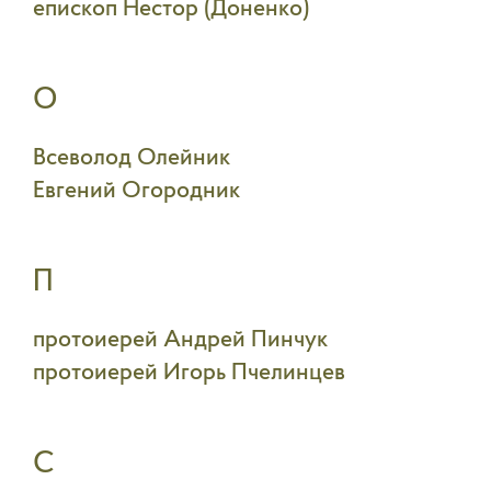
епископ Нестор (Доненко)
О
Всеволод Олейник
Евгений Огородник
П
протоиерей Андрей Пинчук
протоиерей Игорь Пчелинцев
С