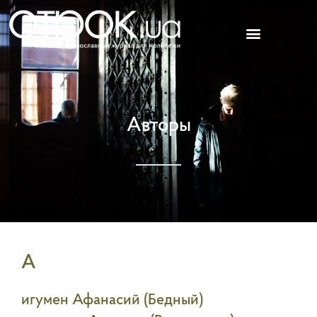
Перейти
к
содержимому
Авторы
А
игумен Афанасий (Бедный)