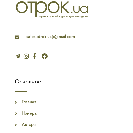
l
a
n
e
sales.otrok.ua@gmail.com
Основное
Главная
Номера
Авторы