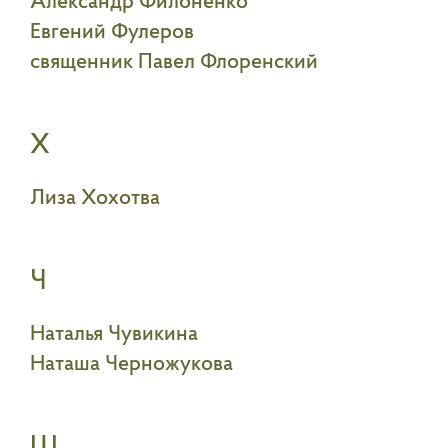
Александр Филоненко
Евгений Фулеров
священник Павел Флоренский
Х
Лиза Хохотва
Ч
Наталья Чувикина
Наташа Черножукова