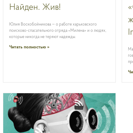
Найден. Жив!
«
ж
Юлия Воскобойникова — о работе харьковского
I
поисково-спасательного отряда «Милена» и о людях,
которые никогда не теряют надежды.
Читать полностью »
Ма
го
пр
Чи