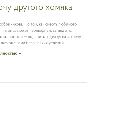
очу другого хомяка
обойникова — о том, как смерть любимого
 питомца может перевернуть взгляды на
лова апостола — подарить надежду на встречу
о ласков с нами безо всяких условий.
олностью »