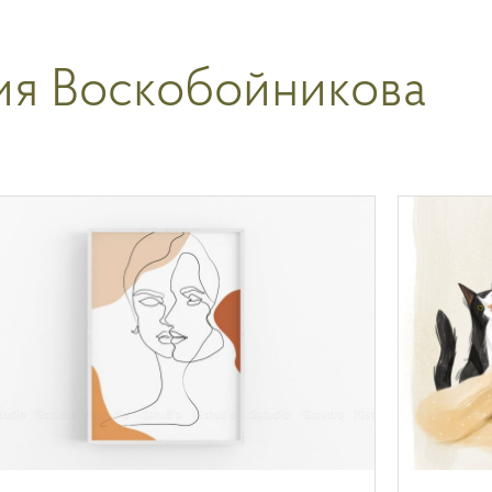
Главная
Рубрики
А
я Воскобойникова