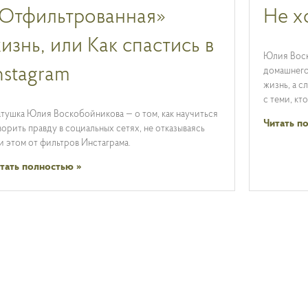
Отфильтрованная»
Не х
изнь, или Как спастись в
Юлия Воск
nstagram
домашнего
жизнь, а с
с теми, кт
тушка Юлия Воскобойникова — о том, как научиться
Читать п
ворить правду в социальных сетях, не отказываясь
и этом от фильтров Инстаграма.
тать полностью »