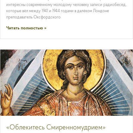
интересны современному молодому человеку записи радиобесед,
которые вёл между 1941 и 1944 годами в далёком Лондоне
преподаватель Оксфордского
Читать полностью »
«Облекитесь Смиренномудрием»