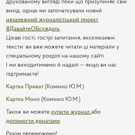
друкованому вигляді поки що призупиняє свій
вихід, однак ми започаткували новий
незалежний журналістський проєкт
#ДавайтеОбсуждать
.
Цікаві гості, гострі запитання, ексклюзивні
тексти: ви вже можете читати ці матеріали у
спеціальному розділі на нашому сайті.
І ми виходитимемо й надалі — якщо ви нас
підтримаєте!
Картка Приват
(Комінко Ю.М.)
Картка Моно
(Комінко Ю.М.)
Також ви можете
купити журнал
або
допомогти донатами
.
Разом переможемо!