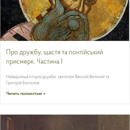
Про дружбу, щастя та понтійський
присмерк. Частина 1
Найвідоміша історія дружби: святителі Василій Великий та
Григорій Богослов.
Читать полностью »