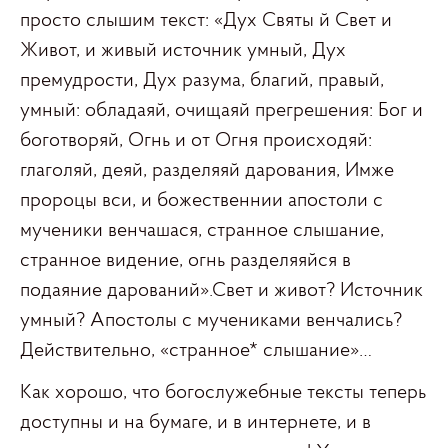
просто слышим текст: «Дух Святы й Свет и
Живот, и живый источник умный, Дух
премудрости, Дух разума, благий, правый,
умный: обладаяй, очищаяй прегрешения: Бог и
боготворяй, Огнь и от Огня происходяй:
глаголяй, деяй, разделяяй дарования, Имже
пророцы вси, и божественнии апостоли с
мученики венчашася, странное слышание,
странное видение, огнь разделяяйся в
подаяние дарований».Свет и живот? Источник
умный? Апостолы с мучениками венчались?
Действительно, «странное* слышание»…
Как хорошо, что богослужебные тексты теперь
доступны и на бумаге, и в интернете, и в