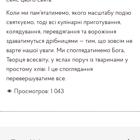
Коли ми пам’ятатимемо, якого масштабу подію
святкуємо, тоді всі кулінарні приготування,
колядування, перевдягання та ворожіння
здаватимуться дрібницями — тим, що зовсім не
варте нашої уваги. Ми споглядатимемо Бога,
Творця всесвіту, у яслах поруч із тваринами у
простому хліві. І це споглядання
перевершуватиме все.
Просмотров:
1 043