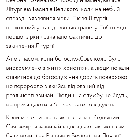
Вечірня починалася пообіді й закінчувалася
Літургією Василія Великого, коли на небі, й
справді, з’являлися зірки. Після Літургії
церковний устав дозволяв трапезу. Тобто «до
першої зірки» означало фактично до
закінчення Літургії.
Але з часом, коли богослужбове коло було
виокремлено з життя християн, а люди почали
ставитися до богослужіння досить поверхово,
це переросло в якийсь відірваний від
реальності звичай. Люди і на службу не йдуть,
не причащаються 6 січня, зате голодують.
Коли мене питають, як постити в Різдвяний
Святвечір, я зазвичай відповідаю так: якщо ви
були вранці на Різдвяній Вечірні і на Літургії