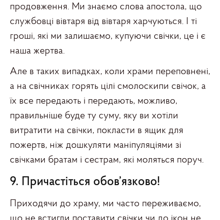
продовження. Ми знаємо слова апостола, що
службовці вівтаря від вівтаря харчуються. І ті
гроші, які ми залишаємо, купуючи свічки, це і є
наша жертва.
Але в таких випадках, коли храми переповнені,
а на свічниках горять цілі смолоскипи свічок, а
їх все передають і передають, можливо,
правильніше буде ту суму, яку ви хотіли
витратити на свічки, покласти в ящик для
пожертв, ніж дошкуляти маніпуляціями зі
свічками братам і сестрам, які моляться поруч.
9. Причастіться обов’язково!
Приходячи до храму, ми часто переживаємо,
що не встигли поставити свічки чи до ікон не