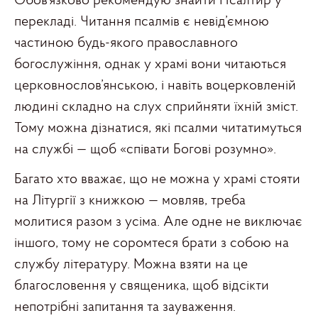
Обов’язково рекомендую знайти Псалтир у
перекладі. Читання псалмів є невід’ємною
частиною будь-якого православного
богослужіння, однак у храмі вони читаються
церковнослов’янською, і навіть воцерковленій
людині складно на слух сприйняти їхній зміст.
Тому можна дізнатися, які псалми читатимуться
на службі — щоб «співати Богові розумно».
Багато хто вважає, що не можна у храмі стояти
на Літургії з книжкою — мовляв, треба
молитися разом з усіма. Але одне не виключає
іншого, тому не соромтеся брати з собою на
службу літературу. Можна взяти на це
благословення у священика, щоб відсікти
непотрібні запитання та зауваження.