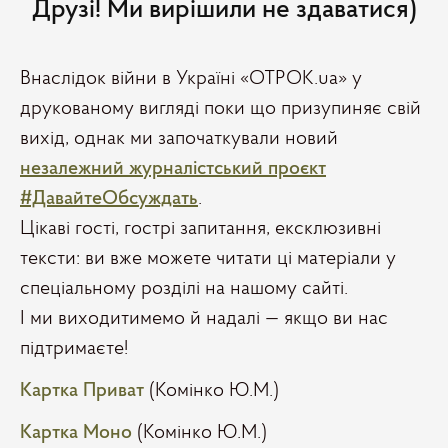
Друзі! Ми вирішили не здаватися)
Внаслідок війни в Україні «ОТРОК.ua» у
друкованому вигляді поки що призупиняє свій
вихід, однак ми започаткували новий
незалежний журналістський проєкт
#ДавайтеОбсуждать
.
Цікаві гості, гострі запитання, ексклюзивні
тексти: ви вже можете читати ці матеріали у
спеціальному розділі на нашому сайті.
І ми виходитимемо й надалі — якщо ви нас
підтримаєте!
Картка Приват
(Комінко Ю.М.)
Картка Моно
(Комінко Ю.М.)