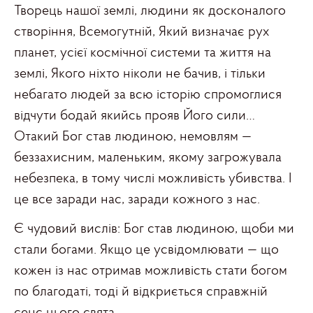
Творець нашої землі, людини як досконалого
створіння, Всемогутній, Який визначає рух
планет, усієї космічної системи та життя на
землі, Якого ніхто ніколи не бачив, і тільки
небагато людей за всю історію спромоглися
відчути бодай якийсь прояв Його сили…
Отакий Бог став людиною, немовлям —
беззахисним, маленьким, якому загрожувала
небезпека, в тому числі можливість убивства. І
це все заради нас, заради кожного з нас.
Є чудовий вислів: Бог став людиною, щоби ми
стали богами. Якщо це усвідомлювати — що
кожен із нас отримав можливість стати богом
по благодаті, тоді й відкриється справжній
сенс цього свята.