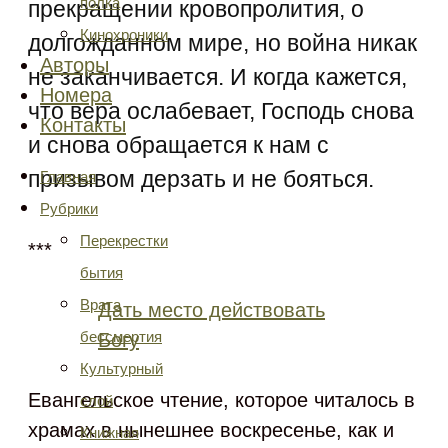
полка
прекращении кровопролития, о
Кинохроники
долгожданном мире, но война никак
Авторы
не заканчивается. И когда кажется,
Номера
что вера ослабевает, Господь снова
Контакты
и снова обращается к нам с
призывом дерзать и не бояться.
Главная
Рубрики
Перекрестки
***
бытия
Врата
Дать место действовать
бессмертия
Богу
Культурный
Евангельское чтение, которое читалось в
слой
храмах в нынешнее воскресенье, как и
Книжная