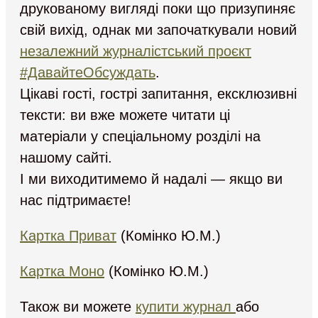
друкованому вигляді поки що призупиняє
свій вихід, однак ми започаткували новий
незалежний журналістський проєкт
#ДавайтеОбсуждать
.
Цікаві гості, гострі запитання, ексклюзивні
тексти: ви вже можете читати ці
матеріали у спеціальному розділі на
нашому сайті.
І ми виходитимемо й надалі — якщо ви
нас підтримаєте!
Картка Приват
(Комінко Ю.М.)
Картка Моно
(Комінко Ю.М.)
Також ви можете
купити журнал
або