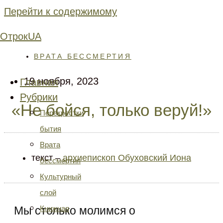
Перейти к содержимому
ОтрокUA
ВРАТА БЕССМЕРТИЯ
19 ноября, 2023
Главная
Рубрики
«Не бойся, только веруй!»
Перекрестки
бытия
Врата
текст –
архиепископ Обуховский Иона
бессмертия
Культурный
слой
Книжная
Мы столько молимся о