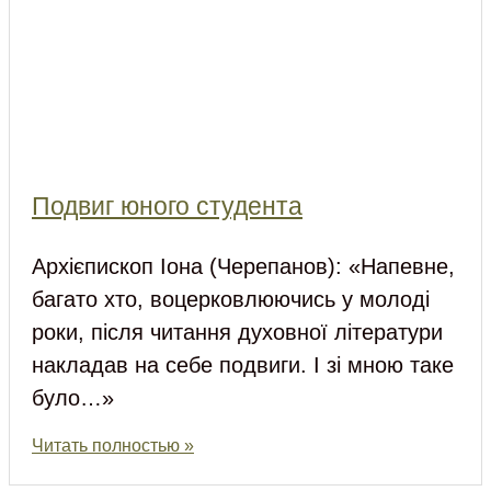
Подвиг юного студента
Архієпископ Іона (Черепанов): «Напевне,
багато хто, воцерковлюючись у молоді
роки, після читання духовної літератури
накладав на себе подвиги. І зі мною таке
було…»
Читать полностью »