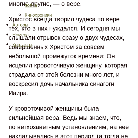
многие другие, — о вере.
полка
Кинохроники
Христос всегда творил чудеса по вере
Авторы
тех, кто в них нуждался. И сегодня мы
Номера
слышали отрывок сразу о двух чудесах,
Контакты
совершенных Христом за совсем
небольшой промежуток времени: Он
исцелил кровоточивую женщину, которая
страдала от этой болезни много лет, и
воскресил дочь начальника синагоги
Иаира.
У кровоточивой женщины была
сильнейшая вера. Ведь мы знаем, что,
по ветхозаветным установлениям, на неё
накладывались в этот период (а тогда не