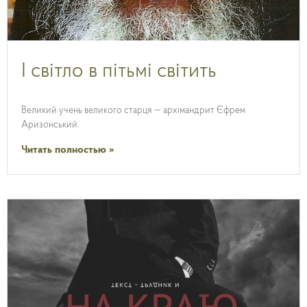
І світло в пітьмі світить
Великий учень великого старця — архімандрит Єфрем
Аризонський.
Читать полностью »