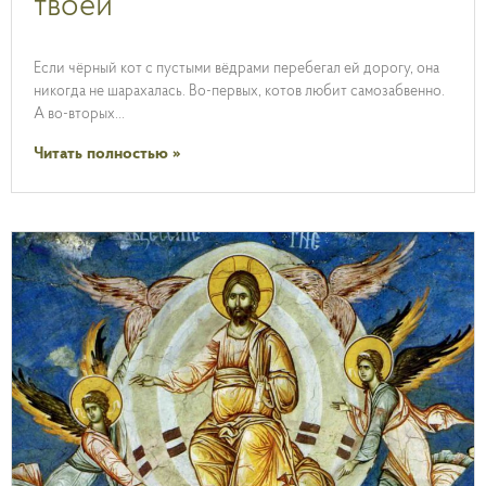
твоей
Если чёрный кот с пустыми вёдрами перебегал ей дорогу, она
никогда не шарахалась. Во-первых, котов любит самозабвенно.
А во-вторых…
Читать полностью »