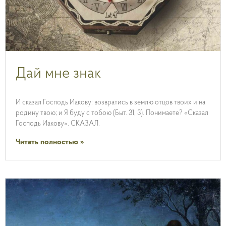
Дай мне знак
И сказал Господь Иакову: возвратись в землю отцов твоих и на
родину твою; и Я буду с тобою (Быт. 31, 3). Понимаете? «Сказал
Господь Иакову». СКАЗАЛ.
Читать полностью »