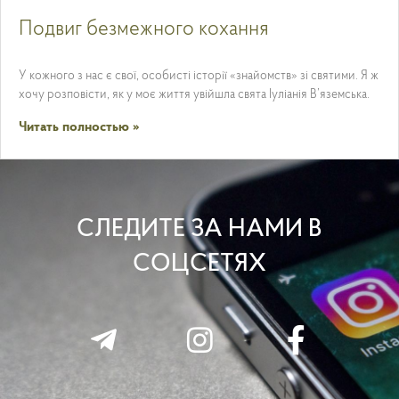
Подвиг безмежного кохання
У кожного з нас є свої, особисті історії «знайомств» зі святими. Я ж
хочу розповісти, як у моє життя увійшла свята Іуліанія В’яземська.
Читать полностью »
СЛЕДИТЕ ЗА НАМИ В
СОЦСЕТЯХ
T
I
F
F
e
n
a
a
l
s
c
c
e
t
e
e