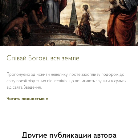
Співай Богові, вся земле
Пропонуємо здійснити невелику, проте захопливу подорож до
світу поезії різдвяних піснеспівів, що починають звучати в храмах
від свята Введення.
Читать полностью »
Другие публикации автора