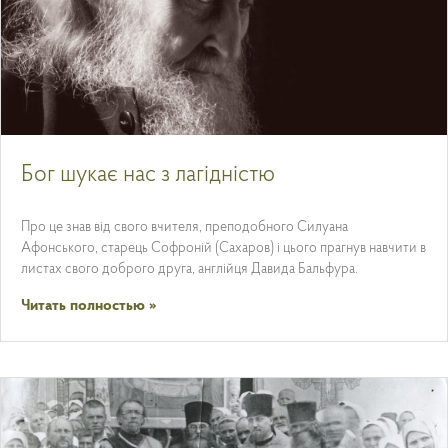
Бог шукає нас з лагідністю
Про це знав від свого вчителя, преподобного Силуана
Афонського, старець Софроній (Сахаров) і цього прагнув навчити в
листах свого доброго друга, англійця Давида Бальфура.
Читать полностью »