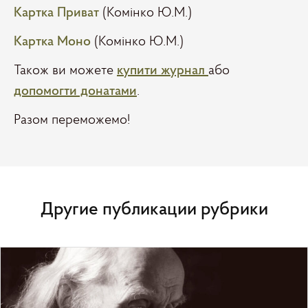
Картка Приват
(Комінко Ю.М.)
Картка Моно
(Комінко Ю.М.)
Також ви можете
купити журнал
або
допомогти донатами
.
Разом переможемо!
Другие публикации рубрики