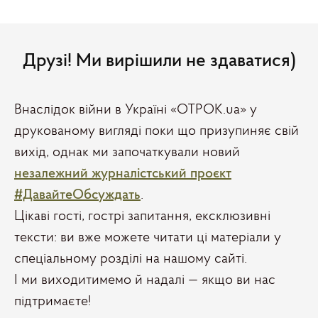
Друзі! Ми вирішили не здаватися)
Внаслідок війни в Україні «ОТРОК.ua» у
друкованому вигляді поки що призупиняє свій
вихід, однак ми започаткували новий
незалежний журналістський проєкт
#ДавайтеОбсуждать
.
Цікаві гості, гострі запитання, ексклюзивні
тексти: ви вже можете читати ці матеріали у
спеціальному розділі на нашому сайті.
І ми виходитимемо й надалі — якщо ви нас
підтримаєте!