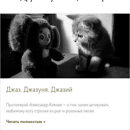
Джаз. Джазуня. Джазий
Протоиерей Александр Князюк — о том, зачем цитировать
любимому коту строчки из рок-н-ролльных песен.
Читать полностью »