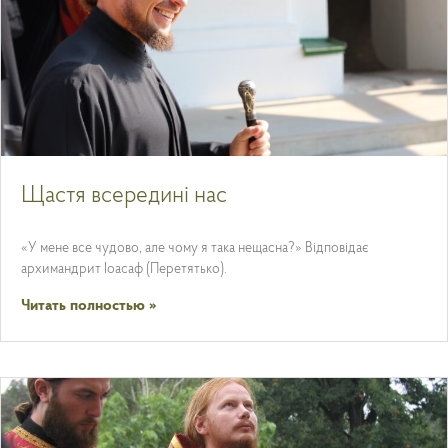
Щастя всередині нас
«У мене все чудово, але чому я така нещасна?» Відповідає
архимандрит Іоасаф (Перетятько).
Читать полностью »