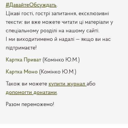
#ДавайтеОбсуждать
.
Цікаві гості, гострі запитання, ексклюзивні
тексти: ви вже можете читати ці матеріали у
спеціальному розділі на нашому сайті.
І ми виходитимемо й надалі — якщо ви нас
підтримаєте!
Картка Приват
(Комінко Ю.М.)
Картка Моно
(Комінко Ю.М.)
Також ви можете
купити журнал
або
допомогти донатами
.
Разом переможемо!