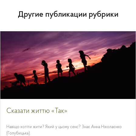
Другие публикации рубрики
Сказати життю «Так»
Навіщо хотіти жити? Який у цьому сенс? Знає Анна Ніколаєнко
(Голубицька).