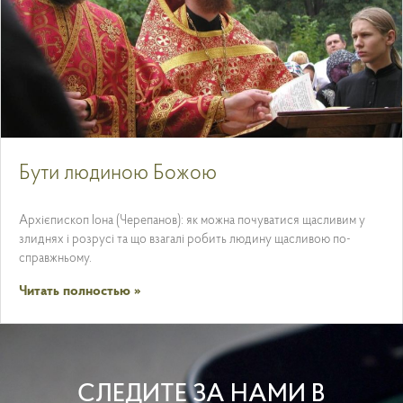
Бути людиною Божою
Архієпископ Іона (Черепанов): як можна почуватися щасливим у
злиднях і розрусі та що взагалі робить людину щасливою по-
справжньому.
Читать полностью »
СЛЕДИТЕ ЗА НАМИ В