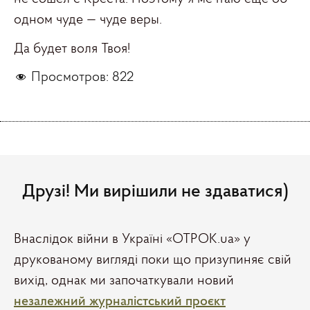
одном чуде — чуде веры.
Да будет воля Твоя!
Просмотров:
822
Друзі! Ми вирішили не здаватися)
Внаслідок війни в Україні «ОТРОК.ua» у
друкованому вигляді поки що призупиняє свій
вихід, однак ми започаткували новий
незалежний журналістський проєкт