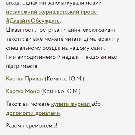
вихід, однак ми започаткували новий
незалежний журналістський проєкт
#ДавайтеОбсуждать
.
Цікаві гості, гострі запитання, ексклюзивні
тексти: ви вже можете читати ці матеріали у
спеціальному розділі на нашому сайті.
І ми виходитимемо й надалі — якщо ви нас
підтримаєте!
Картка Приват
(Комінко Ю.М.)
Картка Моно
(Комінко Ю.М.)
Також ви можете
купити журнал
або
допомогти донатами
.
Разом переможемо!