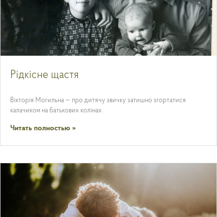
Рідкісне щастя
Вікторія Могильна — про дитячу звичку затишно згортатися
калачиком на батькових колінах.
Читать полностью »