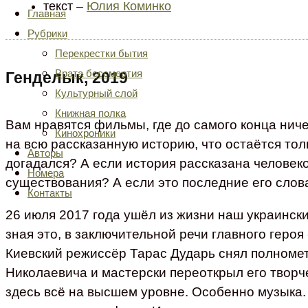
текст –
Юлия Коминко
Главная
Рубрики
Перекрестки бытия
Врата бессмертия
Генделык, 2019
Культурный слой
Книжная полка
Вам нравятся фильмы, где до самого конца ниче
Кинохроники
на всю рассказанную историю, что остаётся толь
Авторы
догадался? А если история рассказана человеко
Номера
существования? А если это последние его слов
Контакты
26 июля 2017 года ушёл из жизни наш украински
зная это, в заключительной речи главного геро
Киевский режиссёр Тарас Дударь снял полном
Николаевича и мастерски переоткрыл его творч
здесь всё на высшем уровне. Особенно музыка.