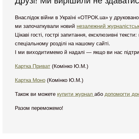
Друзі! Ми вирішили не здаватис
Внаслідок війни в Україні «ОТРОК.ua» у друковано
ми започаткували новий
незалежний журналістсь
Цікаві гості, гострі запитання, ексклюзивні тексти
спеціальному розділі на нашому сайті.
І ми виходитимемо й надалі — якщо ви нас підтр
Картка Приват
(Комінко Ю.М.)
Картка Моно
(Комінко Ю.М.)
Також ви можете
купити журнал
або
допомогти до
Разом переможемо!