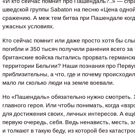
«И кто сейчас помнит про Пашендаль?..» — сп
шведской группы Sabaton на песню «Цена одн
сражению. А меж тем битва при Пашендале когд
ужасных условиях.
Кто сейчас помнит или даже просто хотя бы слы
погибли и 350 тысяч получили ранения всего за 
британские войска пытались прорвать германс
территории Бельгии? Наши познания про Перву
приблизительны, а что, где и почему происходи
мало ли сколько люди на земле воевали.
Но «Пашендаль» обязательно нужно смотреть. Х
главного героя. Или чтобы понимать, когда «в
для достижения своих, личных интересов. А ещё
первую очередь, себя. Ведь ненависть, месть, 
и толкают в такую беду, из которой без катаст