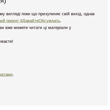
я)
му вигляді поки що призупиняє свій вихід, однак
кий проєкт #ДавайтеОбсуждать
.
: ви вже можете читати ці матеріали у
имаєте!
натами
.