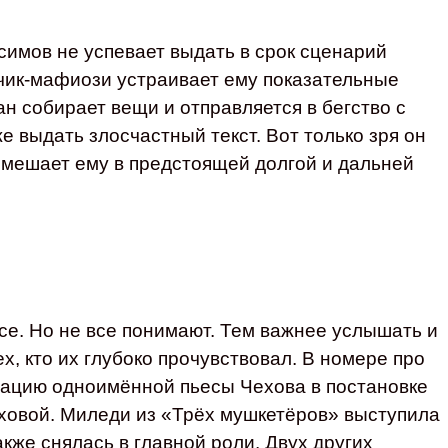
имов не успевает выдать в срок сценарий
зчик-мафиози устраивает ему показательные
н собирает вещи и отправляется в бегство с
е выдать злосчастный текст. Вот только зря он
помешает ему в предстоящей долгой и дальней
се. Но не все понимают. Тем важнее услышать и
х, кто их глубоко прочувствовал. В номере про
зацию одноимённой пьесы Чехова в постановке
ховой. Миледи из «Трёх мушкетёров» выступила
кже снялась в главной роли. Двух других