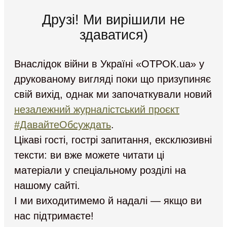
Друзі! Ми вирішили не
здаватися)
Внаслідок війни в Україні «ОТРОК.ua» у
друкованому вигляді поки що призупиняє
свій вихід, однак ми започаткували новий
незалежний журналістський проєкт
#ДавайтеОбсуждать
.
Цікаві гості, гострі запитання, ексклюзивні
тексти: ви вже можете читати ці
матеріали у спеціальному розділі на
нашому сайті.
І ми виходитимемо й надалі — якщо ви
нас підтримаєте!