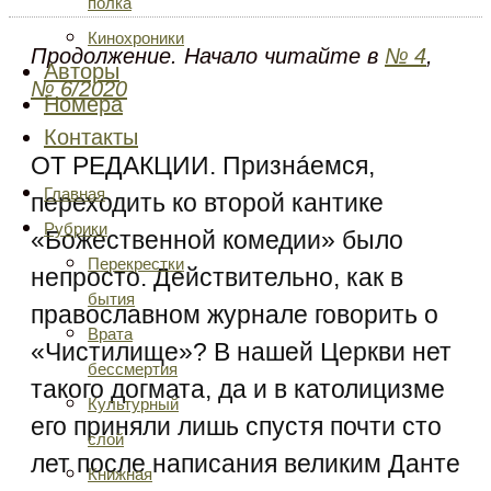
полка
Кинохроники
Продолжение. Начало читайте в
№ 4
,
Авторы
№ 6/2020
Номера
Контакты
ОТ РЕДАКЦИИ. Признáемся,
Главная
переходить ко второй кантике
Рубрики
«Божественной комедии» было
Перекрестки
непросто. Действительно, как в
бытия
православном журнале говорить о
Врата
«Чистилище»? В нашей Церкви нет
бессмертия
такого догмата, да и в католицизме
Культурный
его приняли лишь спустя почти сто
слой
лет после написания великим Данте
Книжная