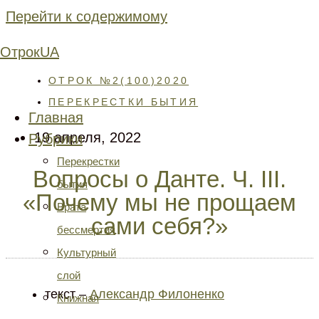
Перейти к содержимому
ОтрокUA
ОТРОК №2(100)2020
ПЕРЕКРЕСТКИ БЫТИЯ
Главная
19 апреля, 2022
Рубрики
Перекрестки
Вопросы о Данте. Ч. III.
бытия
«Почему мы не прощаем
Врата
сами себя?»
бессмертия
Культурный
слой
текст –
Александр Филоненко
Книжная