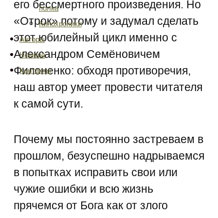
его бессмертного произведения. Но
полка
«Отрок» потому и задумал сделать
Кинохроники
этот юбилейный цикл именно с
Авторы
Александром Семёновичем
Номера
Филоненко: обходя противоречия,
Контакты
наш автор умеет провести читателя
к самой сути.
Почему мы постоянно застреваем в
прошлом, безуспешно надрываемся
в попытках исправить свои или
чужие ошибки и всю жизнь
прячемся от Бога как от злого