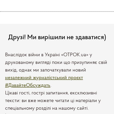
Друзі! Ми вирішили не здаватися)
Внаслідок війни в Україні «ОТРОК.ua» у
друкованому вигляді поки що призупиняє свій
вихід, однак ми започаткували новий
незалежний журналістський проєкт
#ДавайтеОбсуждать
.
Цікаві гості, гострі запитання, ексклюзивні
тексти: ви вже можете читати ці матеріали у
спеціальному розділі на нашому сайті.