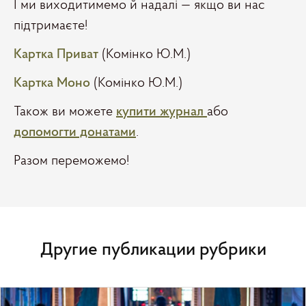
І ми виходитимемо й надалі — якщо ви нас
підтримаєте!
Картка Приват
(Комінко Ю.М.)
Картка Моно
(Комінко Ю.М.)
Також ви можете
купити журнал
або
допомогти донатами
.
Разом переможемо!
Другие публикации рубрики