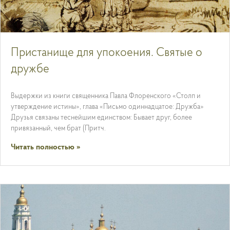
Пристанище для упокоения. Святые о
дружбе
Выдержки из книги священника Павла Флоренского «Столп и
утверждение истины», глава «Письмо одиннадцатое: Дружба»
Друзья связаны теснейшим единством: Бывает друг, более
привязанный, чем брат (Притч.
Читать полностью »