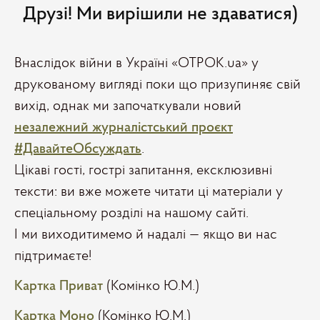
Друзі! Ми вирішили не здаватися)
Внаслідок війни в Україні «ОТРОК.ua» у
друкованому вигляді поки що призупиняє свій
вихід, однак ми започаткували новий
незалежний журналістський проєкт
#ДавайтеОбсуждать
.
Цікаві гості, гострі запитання, ексклюзивні
тексти: ви вже можете читати ці матеріали у
спеціальному розділі на нашому сайті.
І ми виходитимемо й надалі — якщо ви нас
підтримаєте!
Картка Приват
(Комінко Ю.М.)
Картка Моно
(Комінко Ю.М.)