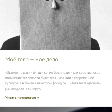
Моё тело — моё дело
«Зважені та щасливі», движение бодипозитива и христианское
понимание телесности Культ тела, царящий в современной
культуре, заключён в нехитрой формуле — «зважені та щасливі»,
расшифровать которую
Читать полностью »