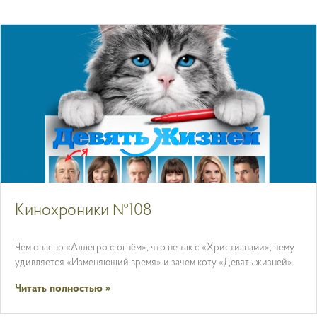
Кинохроники №108
Чем опасно «Аллегро с огнём», что не так с «Христианами», чему
удивляется «Изменяющий время» и зачем коту «Девять жизней».
Читать полностью »