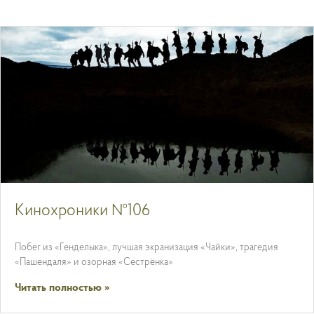
Кинохроники №106
Побег из «Генделыка», лучшая экранизация «Чайки», трагедия
«Пашендаля» и озорная «Сестрёнка»
Читать полностью »