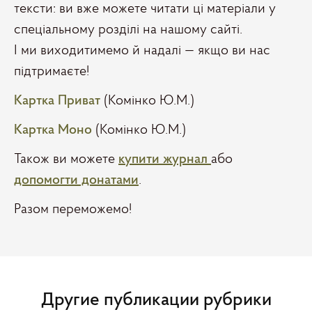
тексти: ви вже можете читати ці матеріали у
спеціальному розділі на нашому сайті.
І ми виходитимемо й надалі — якщо ви нас
підтримаєте!
Картка Приват
(Комінко Ю.М.)
Картка Моно
(Комінко Ю.М.)
Також ви можете
купити журнал
або
допомогти донатами
.
Разом переможемо!
Другие публикации рубрики