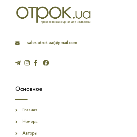
l
a
n
e
sales.otrok.ua@gmail.com
Основное
Главная
Номера
Авторы