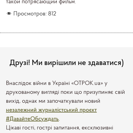
такой потрясающий фильм.
Просмотров:
812
Друзі! Ми вирішили не здаватися)
Внаслідок війни в Україні «ОТРОК.ua» у
друкованому вигляді поки що призупиняє свій
вихід, однак ми започаткували новий
незалежний журналістський проєкт
#ДавайтеОбсуждать
.
Цікаві гості, гострі запитання, ексклюзивні