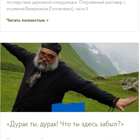
последствия церковной конкуренции. Откровенный разговор с
игуменом Валерианом (Головченко), часть II.
Читать полностью »
«Дурак ты, дурак! Что ты здесь забыл?»