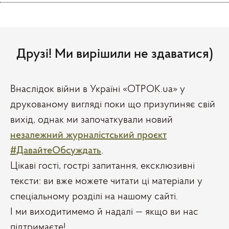
Друзі! Ми вирішили не здаватися)
Внаслідок війни в Україні «ОТРОК.ua» у
друкованому вигляді поки що призупиняє свій
вихід, однак ми започаткували новий
незалежний журналістський проєкт
#ДавайтеОбсуждать
.
Цікаві гості, гострі запитання, ексклюзивні
тексти: ви вже можете читати ці матеріали у
спеціальному розділі на нашому сайті.
І ми виходитимемо й надалі — якщо ви нас
підтримаєте!