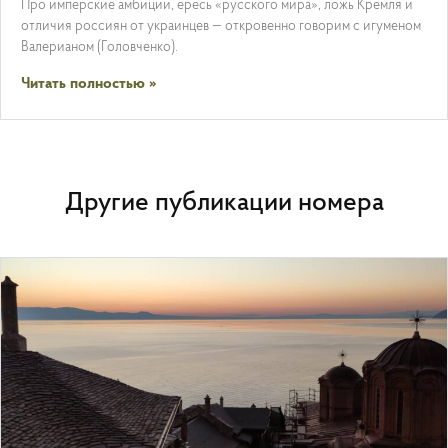
Про имперские амбиции, ересь «русского мира», ложь Кремля и
отличия россиян от украинцев — откровенно говорим с игуменом
Валерианом (Головченко).
Читать полностью »
Другие публикации номера