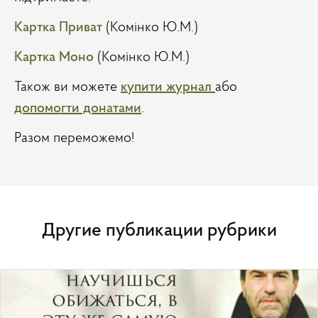
Картка Приват
(Комінко Ю.М.)
Картка Моно
(Комінко Ю.М.)
Також ви можете
купити журнал
або
допомогти донатами
.
Разом переможемо!
Другие публикации рубрики