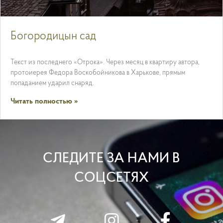
Богородицын сад
Текст из последнего «Отрока». Через месяц в квартиру автора,
протоиерея Федора Воскобойникова в Харькове, прямым
попаданием ударил снаряд.
Читать полностью »
СЛЕДИТЕ ЗА НАМИ В
СОЦСЕТЯХ
T
I
F
F
e
n
a
a