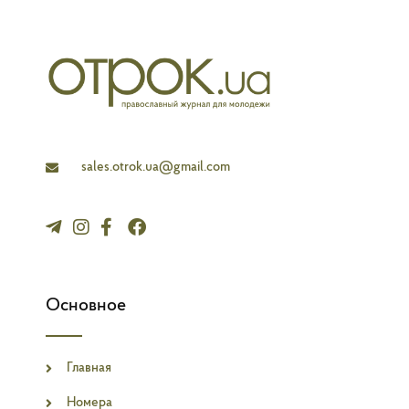
-
m
-
p
f
l
a
n
e
sales.otrok.ua@gmail.com
Основное
Главная
Номера