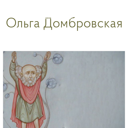
Перейти
к
Ольга Домбровская
содержимому