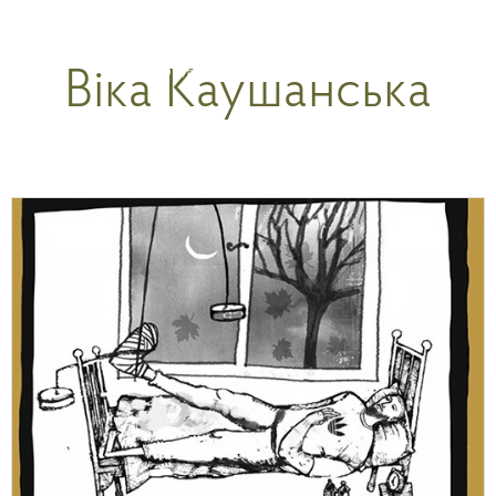
Перейти
к
Віка Каушанська
содержимому