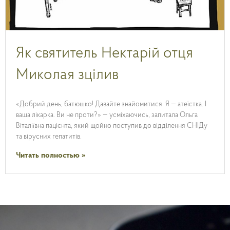
Як святитель Нектарій отця
Миколая зцілив
«Добрий день, батюшко! Давайте знайомитися. Я — атеїстка. І
ваша лікарка. Ви не проти?» — усміхаючись, запитала Ольга
Віталіївна пацієнта, який щойно поступив до відділення СНІДу
та вірусних гепатитів.
Читать полностью »