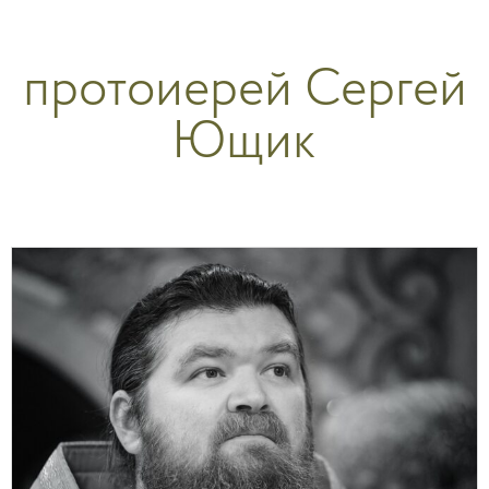
Перейти
к
протоиерей Сергей
содержимому
Ющик