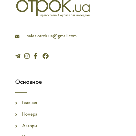
l
a
n
e
sales.otrok.ua@gmail.com
Основное
Главная
Номера
Авторы