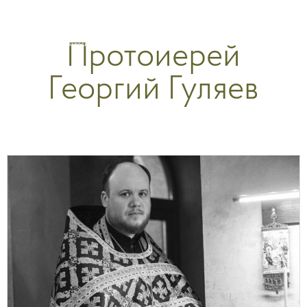
Перейти
к
Протоиерей
содержимому
Георгий Гуляев