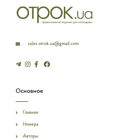
l
a
n
e
sales.otrok.ua@gmail.com
Основное
Главная
Номера
Авторы